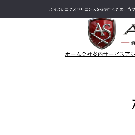
内
よりよいエクスペリエンスを提供するため、当ウェブ
容
を
ス
キ
ッ
ホーム
会社案内
サービス
ア
プ